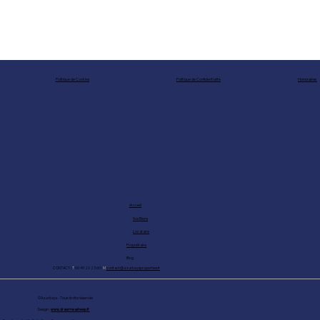
Honoraires
Politique de Confidentialité
Politique de Cookies
Accueil
Nos Biens
Locataire
Propriétaire
Blog
CONTACT I
T
06 49 20 23 60 I
M
contact@azurkeysproperties.fr
©Azurkeys - Tous droits réservés
Design :
www.drawmeasheep.fr