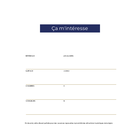
Ça m'intéresse
RÉFÉRENCE
LES OLIVIERS
SURFACE
220M2
CHAMBRES
4
VOYAGEURS
8
En résumé, cette villa est parfaite pour des vacances reposantes à proximité des attractions touristiques de la région.