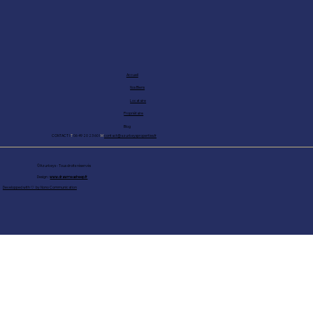
Accueil
Nos Biens
Locataire
Propriétaire
Blog
CONTACT I
T
06 49 20 23 60 I
M
contact@azurkeysproperties.fr
©Azurkeys - Tous droits réservés
Design :
www.drawmeasheep.fr
Developped with 🤍 by Nono Communication