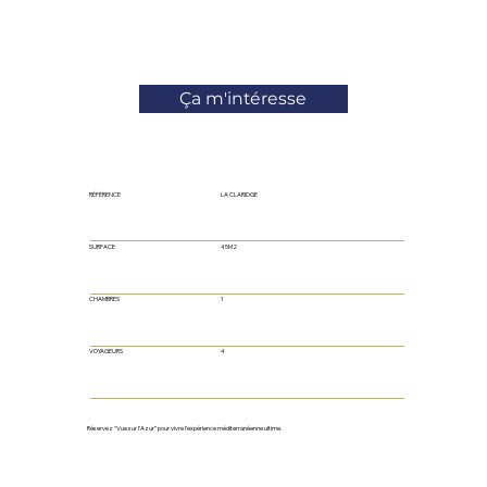
Ça m'intéresse
RÉFÉRENCE
LA CLARIDGE
SURFACE
45M2
CHAMBRES
1
VOYAGEURS
4
Réservez “Vue sur l’Azur” pour vivre l’expérience méditerranéenne ultime.