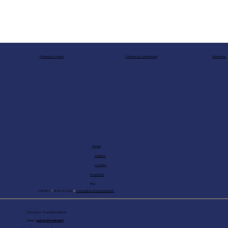
Honoraires
Politique de Confidentialité
Politique de Cookies
Accueil
Nos Biens
Locataire
Propriétaire
Blog
CONTACT I
T
06 49 20 23 60 I
M
contact@azurkeysproperties.fr
©Azurkeys - Tous droits réservés
Design :
www.drawmeasheep.fr